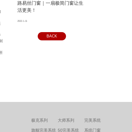
路易丝门窗｜一扇极简门窗让生
活更美！
的
2022-1-11
是
件
BACK
制
所
极克系列
大师系列
完美系统
旗舰完美系统
50完美系统
系统门窗