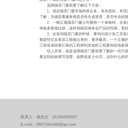
选择隔音门窗前要了解以下方面：
1、现在隔音门窗市场种类众多，有劣质的，有优质
了解，关键是看服务商是否有生成资质，是否专业的
2、一般正规隔音门窗公司都有一个体验间，在条件
体验多家做比较，这样就能切身体会产品的性能，更
3、在咨询隔音门窗的时候，要询问设计加工安装流
都是经过反复加工检验出来的，要求极高。一个正规
工程或者跟着它家的工程师到其他的工程案例现场参
综上所述，就是选择隔音门窗前要了解的一些方面。
要达到的效果写清楚，如降低多少分贝，达到什么样
联系人：杨先生 15195005887
E-mail：2867264348@qq.com