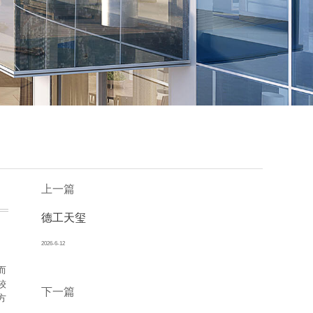
上一篇
德工天玺
2026-6-12
而
较
下一篇
方